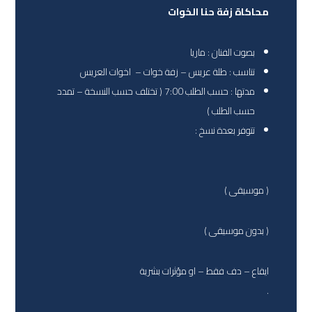
محاكاة زفة حنا الخوات
بصوت الفنان : ماريا
تناسب : طلة عريس – زفة خوات – اخوات العريس
مدتها : حسب الطلب 7:00 ( تختلف حسب النسخة – تمدد
حسب الطلب )
تتوفر بعدة نسخ :
( موسيقى )
( بدون موسيقى )
ايقاع – دف فقط – او مؤثرات بشرية
.