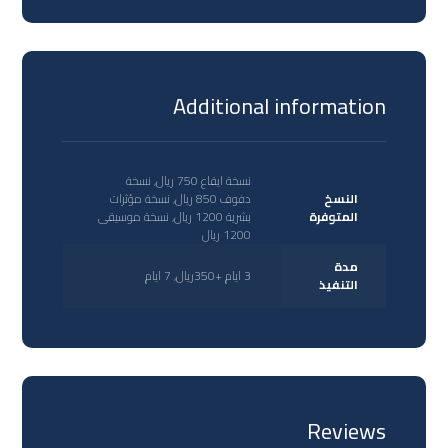
Additional information
نسخة ايقاع 750 ريال, نسخة
النسخ
دفوف 850 ريال, نسخة مؤثرات
المتوفرة
بشرية 1200 ريال, نسخة موسيقى
1200 ريال
مدة
3 ايام +350ريال, 7 ايام
التنفيذ
Reviews