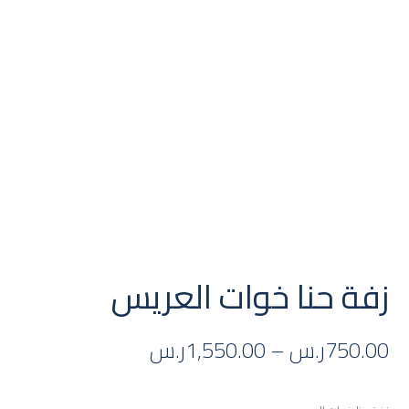
زفة حنا خوات العريس
750.00
ر.س
–
1,550.00
ر.س