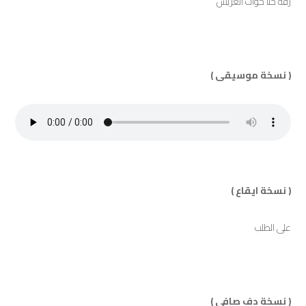
زفة حنا خوات العريس
( نسخة موسيقى )
( نسخة ايقاع )
على الطلب
( نسخة دف صافي )