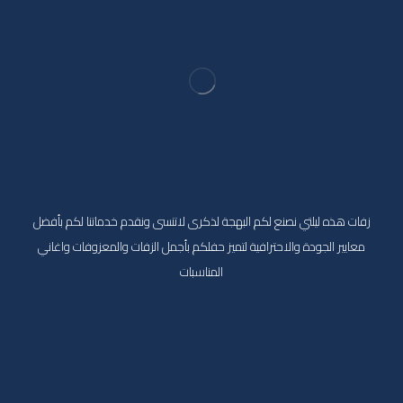
زفات هذه ليلتي نصنع لكم البهجة لذكرى لاتنسى ونقدم خدماتنا لكم بأفضل
معايير الجودة والاحترافية لتميز حفلكم بأجمل الزفات والمعزوفات واغاني
المناسبات