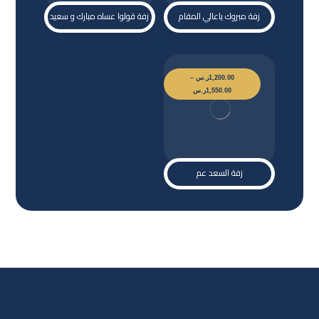
زفة مبروك ياعالي المقام
زفة قولوا عساه مبارك و سعيد
1,200.00
ر.س
–
1,550.00
ر.س
زفة السعد عم