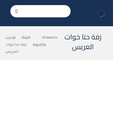
زفة حنا خوات
Products
الزفات
ترحيب
العريس
بالضيوف
زفة حنا خوات
العريس