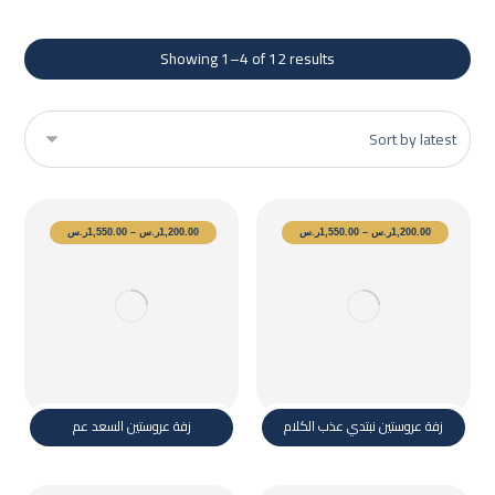
Showing 1–4 of 12 results
1,200.00
ر.س
–
1,550.00
ر.س
1,200.00
ر.س
–
1,550.00
ر.س
زفة عروستين نبتدي عذب الكلام
زفة عروستين السعد عم