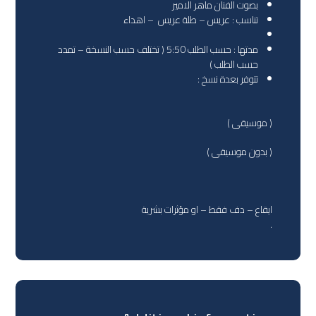
بصوت الفنان ماهر الامير
تناسب : عريس – طلة عريس – اهداء
مدتها : حسب الطلب 5:50 ( تختلف حسب النسخة – تمدد
حسب الطلب )
تتوفر بعدة نسخ :
( موسيقى )
( بدون موسيقى )
ايقاع – دف فقط – او مؤثرات بشرية
.