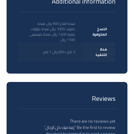
Additional information
نسخة ايقاع 900 ريال, نسخة
النسخ
دفوف 1000 ريال, نسخة مؤثرات
المتوفرة
بشرية 1200 ريال, نسخة موسيقى
1100 ريال
مدة
3 ايام +350ريال, 7 ايام
التنفيذ
Reviews
There are no reviews yet.
Be the first to review “زفة فيك كل الرجال”
You must be
logged in
to post a review.