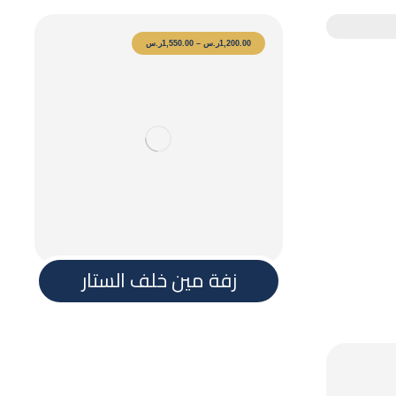
1,200.00
ر.س
–
1,550.00
ر.س
زفة مين خلف الستار
فات والمعزوفات واغاني المناسبات