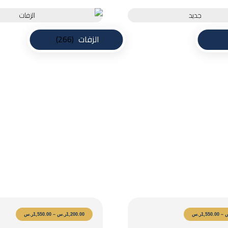
الزفات
(266)
ذكرى لاتنسى ونقدم خدماتنا لكم بأفضل معايير الجودة والاحترافية لتميز حفلكم بأجمل الز
–
1,550.00
ر.س
1,200.00
ر.س
–
1,550.00
ر.س