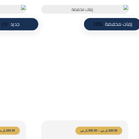
زفات مخفضة
(35)
جديد
(1)
زفات هذه ليلتي نصنع لكم البهجة ل
1,200.00
ر.س
–
1,550.00
ر.س
1,200.00
ر.س