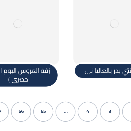
تي بدر بالعاليا نزل
زفة العروس اليوم ا
حصري )
7
66
65
…
4
3
حقوق النشر 2026. جميع الحقوق محفوظة.