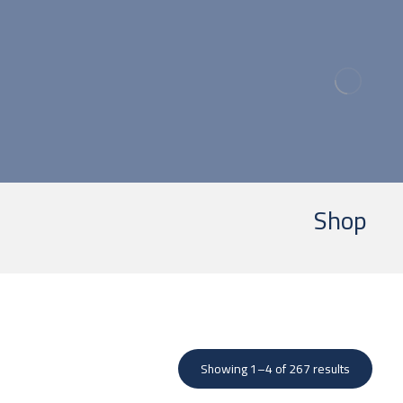
ا
Shop
Showing 1–4 of 267 results