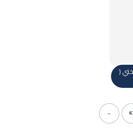
ختي (
←
6