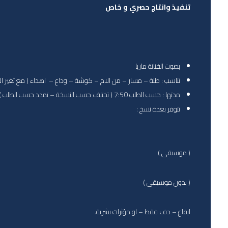
تنفيذ وانتاج حصري و خاص
بصوت الفنانة ماريا
تناسب : طلة – مسار – من الام – كوشة – وداع – اهداء ( مع تغير ال
مدتها : حسب الطلب 7:50 ( تختلف حسب النسخة – تمدد حسب الطلب )
تتوفر بعدة نسخ :
( موسيقى )
( بدون موسيقى )
ايقاع – دف فقط – او مؤثرات بشرية.