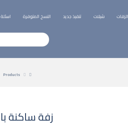
لزفات
شيلات
تنفيذ جديد
النسخ المتوفرة
اسئلة
Products
زفة ساكنة بال