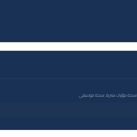
نسخة مؤثرات بشرية, نسخة موسيقى