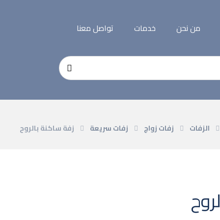
من نحن
خدمات
تواصل معنا
الزفات
زفات زواج
زفات سريعة
زفة ساكنة بالروح
روح