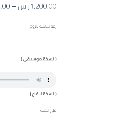
1,200.00
ر.س
–
.00
زفة ساكنة بالروح
( نسخة موسيقى )
( نسخة ايقاع )
على الطلب