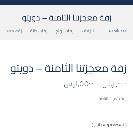
زفة معجزتنا الثامنة – دويتو
Products
الزفات
زفات زواج
زفات طلة
زفة معجزتنا 
زفة معجزتنا الثامنة – دويتو
١,٠٠٠.٠٠
ر.س
–
١,٥٥٠.٠٠
ر.س
زفة معجزتنا الثامنة
( نسخة موسيقى )