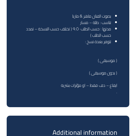
بصوت الفنان ماهر & ماريا
تناسب : طلة – مسار
مدتها : حسب الطلب ٩:٥٠ ( تختلف حسب النسخة – تمدد
حسب الطلب )
تتوفر بعدة نسخ :
( موسيقى )
( بدون موسيقى )
ايقاع – دف فقط – او مؤثرات بشرية
.
Additional information