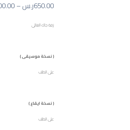
650.00
ر.س
–
00.00
زفة جاك الغالي
( نسخة موسيقى )
على الطلب
( نسخة ايقاع )
على الطلب