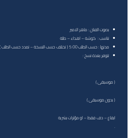
بصوت الفنان : ماهر الامير
تناسب : كوشة – اهداء – طلة
مدتها : حسب الطلب 5:00 ( تختلف حسب النسخة – تمدد حسب الطلب )
تتوفر بعدة نسخ :
( موسيقى )
( بدون موسيقى )
ايقاع – دف فقط – او مؤثرات بشرية
.