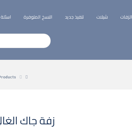
لزفات
شيلات
تنفيذ جديد
النسخ المتوفرة
اسئلة
Products
زفة جاك الغال