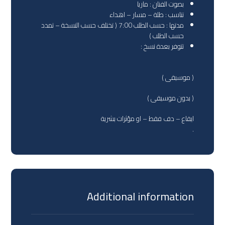
بصوت الفنان : ماريا
تناسب : طلة – مسار – اهداء
مدتها : حسب الطلب 7:00 ( تختلف حسب النسخة – تمدد
حسب الطلب )
تتوفر بعدة نسخ :
( موسيقى )
( بدون موسيقى )
ايقاع – دف فقط – او مؤثرات بشرية
.
Additional information