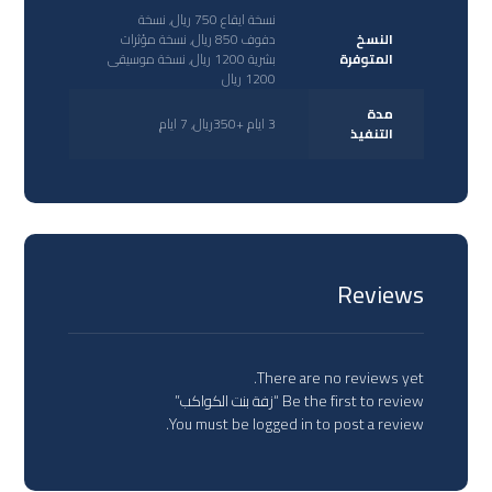
نسخة ايقاع 750 ريال, نسخة
النسخ
دفوف 850 ريال, نسخة مؤثرات
المتوفرة
بشرية 1200 ريال, نسخة موسيقى
1200 ريال
مدة
3 ايام +350ريال, 7 ايام
التنفيذ
Reviews
There are no reviews yet.
Be the first to review “زفة بنت الكواكب”
You must be
logged in
to post a review.