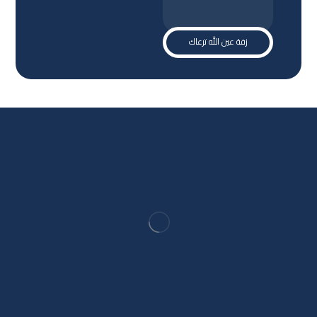
زفة عين الله ترعاك