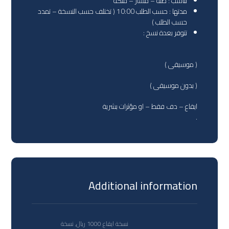
تناسب : طلة – مسار – ملكة
مدتها : حسب الطلب 10:00 ( تختلف حسب النسخة – تمدد
حسب الطلب )
تتوفر بعدة نسخ :
( موسيقى )
( بدون موسيقى )
ايقاع – دف فقط – او مؤثرات بشرية
.
Additional information
نسخة ايقاع 1000 ريال, نسخة