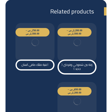
Related products
1,200.00
ر.س
–
750.00
ر.س
–
1,550.00
ر.س
1,550.00
ر.س
زفة بين شموخي وفرحتي (
اغنية متلك مافي انسان
جديد )
650.00
ر.س
–
1,200.00
ر.س