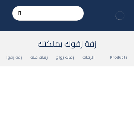
زفة زفوك بملكتك
Products
الزفات
زفات زواج
زفات طلة
زفة زفوك ب