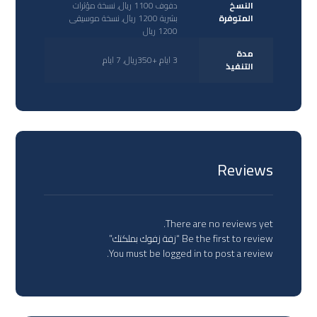
النسخ
دفوف 1100 ريال, نسخة مؤثرات
المتوفرة
بشرية 1200 ريال, نسخة موسيقى
1200 ريال
مدة
3 ايام +350ريال, 7 ايام
التنفيذ
Reviews
There are no reviews yet.
Be the first to review “زفة زفوك بملكتك”
You must be
logged in
to post a review.