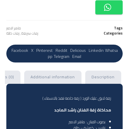
Tags
ماهر الامير
Categories
زفات سريعة
,
زفات طلة
Facebook
X
Pinterest
Reddit
Delicious
Linkedin
Whatsa
pp
Telegram
Email
ews (0)
Additional information
Description
زفة لايق عليك الورد ( زفة خاصة تنفذ بالاسماء )
محاكاة زفة الفنان راشد الماجد
بصوت الفنان : ماهر الامير
تناسب : كوشة – طلة