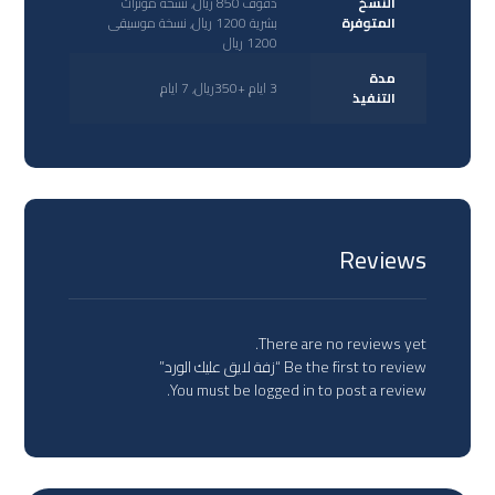
النسخ
دفوف 850 ريال, نسخة مؤثرات
المتوفرة
بشرية 1200 ريال, نسخة موسيقى
1200 ريال
مدة
3 ايام +350ريال, 7 ايام
التنفيذ
Reviews
There are no reviews yet.
Be the first to review “زفة لايق عليك الورد”
You must be
logged in
to post a review.