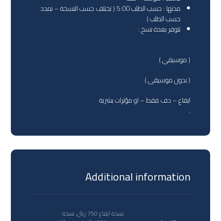
مدتها : حسب الطلب 5:00 ( تختلف حسب النسخة – تمدد
حسب الطلب )
تتوفر بعدة نسخ :
( موسيقى )
( بدون موسيقى )
ايقاع – دف فقط – او مؤثرات بشرية
.
Additional information
نسخة ايقاع 750 ريال, نسخة