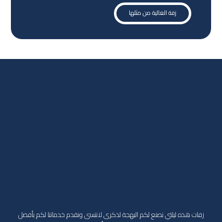
زفة الغالية من مثلها
زفات هذه ليلتي نصنع لكم البهجة لذكرى لاتنسى ونقدم خدماتنا لكم بأفضل