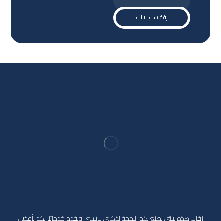
زفة ست البنات
زفات هذه ليلتي نصنع لكم البهجة لذكرى لاتنسى ونقدم خدماتنا لكم بأفضل