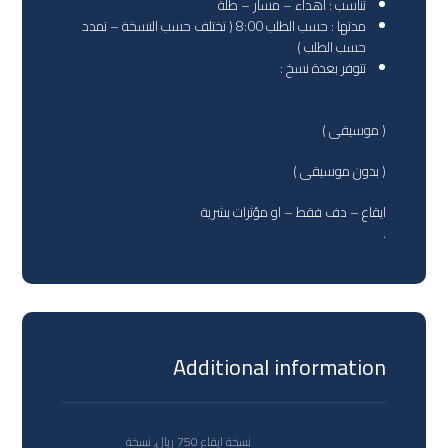
تناسب : اهداء – مسار – طلة
مدتها : حسب الطلب 8:00 ( تختلف حسب النسخة – تمدد
حسب الطلب )
تتوفر بعدة نسخ :
( موسيقى )
( بدون موسيقى )
ايقاع – دف فقط – او مؤثرات بشرية
.
Additional information
نسخة ايقاع 750 ريال, نسخة