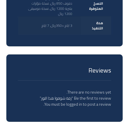
النسخ
دفوف 850 ريال, نسخة مؤثرات
المتوفرة
بشرية 1200 ريال, نسخة موسيقى
1200 ريال
مدة
3 ايام +350ريال, 7 ايام
التنفيذ
Reviews
There are no reviews yet.
Be the first to review “زفة شوفوا هذا النور”
You must be
logged in
to post a review.