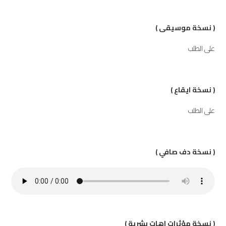
( نسخة موسيقى )
على الطلب
( نسخة ايقاع )
على الطلب
( نسخة دف صافي )
( نسخة مؤثرات اهات بشرية )