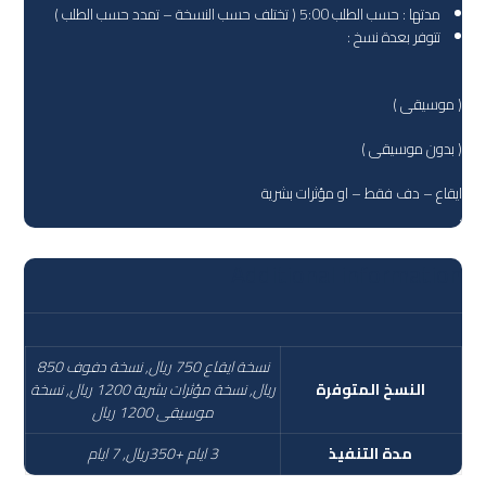
مدتها : حسب الطلب 5:00 ( تختلف حسب النسخة – تمدد حسب الطلب )
تتوفر بعدة نسخ :
( موسيقى )
( بدون موسيقى )
ايقاع – دف فقط – او مؤثرات بشرية
.
Additional information
نسخة ايقاع 750 ريال, نسخة دفوف 850
النسخ المتوفرة
ريال, نسخة مؤثرات بشرية 1200 ريال, نسخة
موسيقى 1200 ريال
مدة التنفيذ
3 ايام +350ريال, 7 ايام