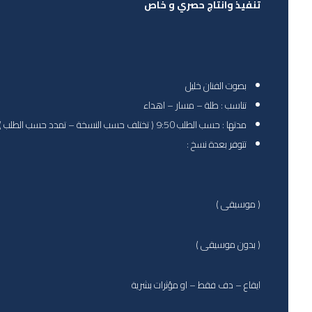
تنفيذ وانتاج حصري و خاص
بصوت الفنان خليل
تناسب : طلة – مسار – اهداء
مدتها : حسب الطلب 9:50 ( تختلف حسب النسخة – تمدد حسب الطلب )
تتوفر بعدة نسخ :
( موسيقى )
( بدون موسيقى )
ايقاع – دف فقط – او مؤثرات بشرية