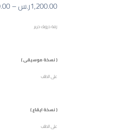
1,200.00
ر.س
–
.00
زفة دروبك حرير
( نسخة موسيقى )
على الطلب
( نسخة ايقاع )
على الطلب