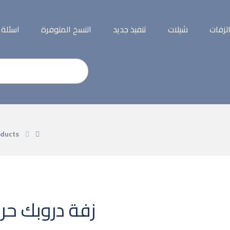
لزفات
شيلات
تنفيذ جديد
النسخ المتوفرة
اسئلة
oducts
زفة دروبك حري