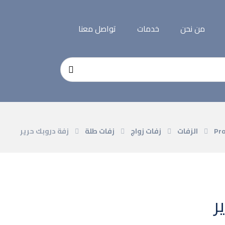
من نحن
خدمات
تواصل معنا
Pr
الزفات
زفات زواج
زفات طلة
زفة دروبك حرير
ر