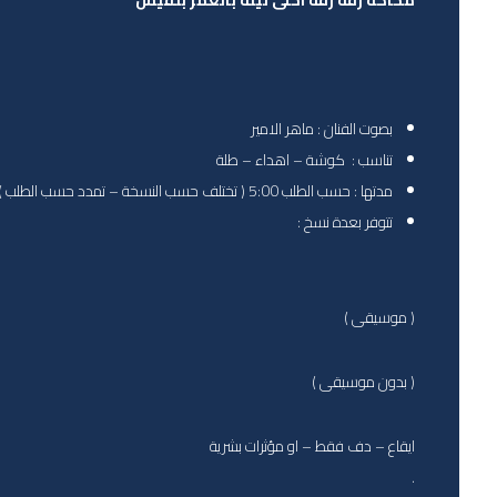
محاكة زفة زفة احلى ليلة بالعمر بلقيس
بصوت الفنان : ماهر الامير
تناسب : كوشة – اهداء – طلة
مدتها : حسب الطلب 5:00 ( تختلف حسب النسخة – تمدد حسب الطلب )
تتوفر بعدة نسخ :
( موسيقى )
( بدون موسيقى )
ايقاع – دف فقط – او مؤثرات بشرية
.