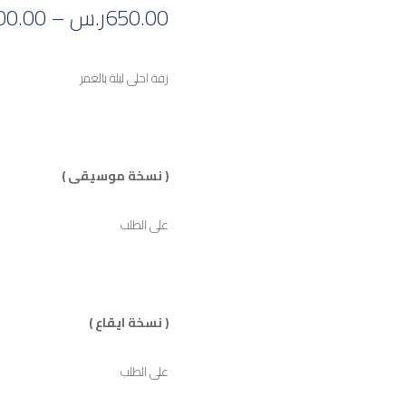
650.00
ر.س
–
00.00
زفة احلى ليلة بالعمر
( نسخة موسيقى )
على الطلب
( نسخة ايقاع )
على الطلب