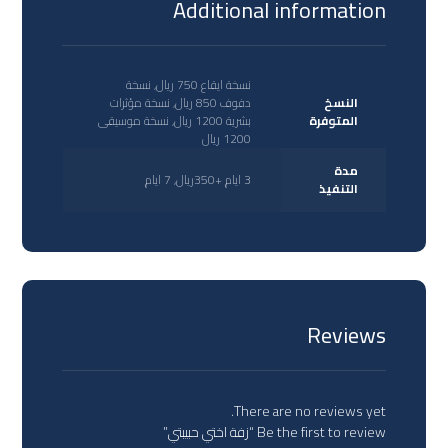
Additional information
نسخة ايقاع 750 ريال, نسخة
النسخ
دفوف 850 ريال, نسخة مؤثرات
المتوفرة
بشرية 1200 ريال, نسخة موسيقى
1200 ريال
مدة
3 ايام +350ريال, 7 ايام
التنفيذ
Reviews
There are no reviews yet.
Be the first to review “زفة اختي حبيبتي”