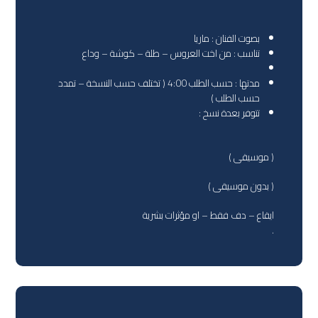
بصوت الفنان : ماريا
تناسب : من اخت العروس – طلة – كوشة – وداع
مدتها : حسب الطلب 4:00 ( تختلف حسب النسخة – تمدد
حسب الطلب )
تتوفر بعدة نسخ :
( موسيقى )
( بدون موسيقى )
ايقاع – دف فقط – او مؤثرات بشرية
.