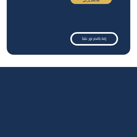
1,200.00
ر.س
زفة ياقمر نور علينا