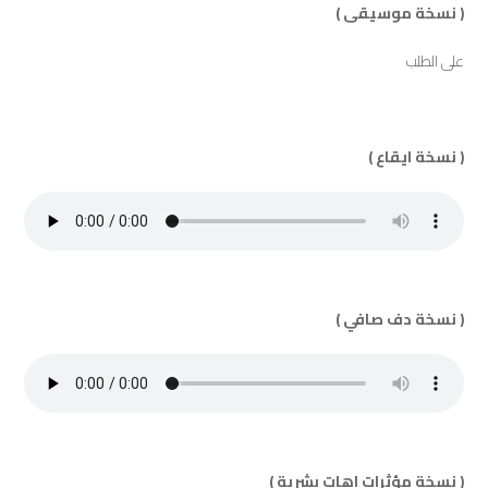
( نسخة موسيقى )
على الطلب
( نسخة ايقاع )
( نسخة دف صافي )
( نسخة مؤثرات اهات بشرية )