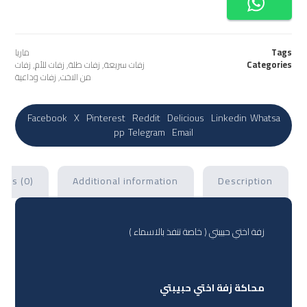
Tags
ماريا
Categories
زفات سريعة
,
زفات طلة
,
زفات للأم
,
زفات
من الاخت
,
زفات وداعية
Facebook
X
Pinterest
Reddit
Delicious
Linkedin
Whatsa
pp
Telegram
Email
ews (0)
Additional information
Description
زفة اختي حبيبتي ( خاصة تنفذ بالاسماء )
محاكة زفة اختي حبيبتي