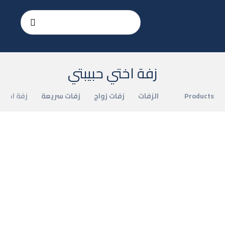
زفة اختي حبيبتي
Products
الزفات
زفات زواج
زفات سريعة
زفة اختي