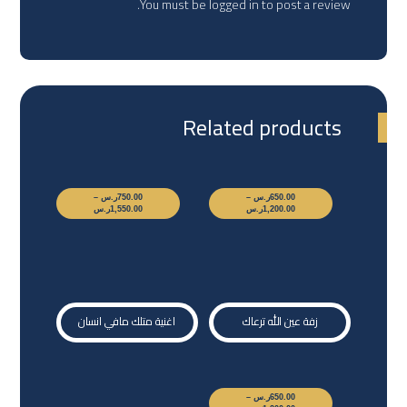
You must be
logged in
to post a review.
Related products
650.00
ر.س
–
750.00
ر.س
–
1,200.00
ر.س
1,550.00
ر.س
زفة عين الله ترعاك
اغنية متلك مافي انسان
650.00
ر.س
–