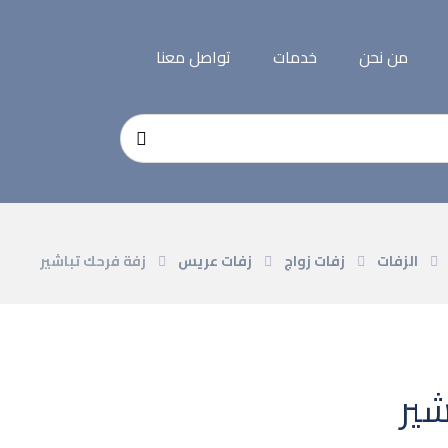
من نحن
خدمات
تواصل معنا
الزفات
زفات زواج
زفات عريس
زفة فرحك تباشير
شير