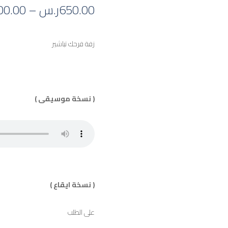
650.00
ر.س
–
00.00
زفة فرحك تباشير
( نسخة موسيقى )
( نسخة ايقاع )
على الطلب