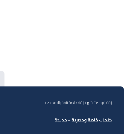
زفة فرحك تباشير ( زفة خاصة تنفذ بالاسماء )
كلمات خاصة وحصرية – جديدة