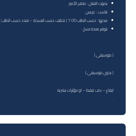
بصوت الفنان : ماهر الأمير
تناسب : عريس
مدتها : حسب الطلب 7:00 ( تختلف حسب النسخة – تمدد حسب الطلب )
تتوفر بعدة نسخ :
( موسيقى )
( بدون موسيقى )
ايقاع – دف فقط – او مؤثرات بشرية
.