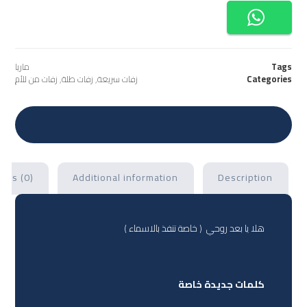
Tags
ماريا
Categories
زفات سريعة
,
زفات طلة
,
زفات من للأم
ews (0)
Additional information
Description
هلا يا بعد روحي ( خاصة تنفذ بالاسماء )
كلمات جديدة خاصة