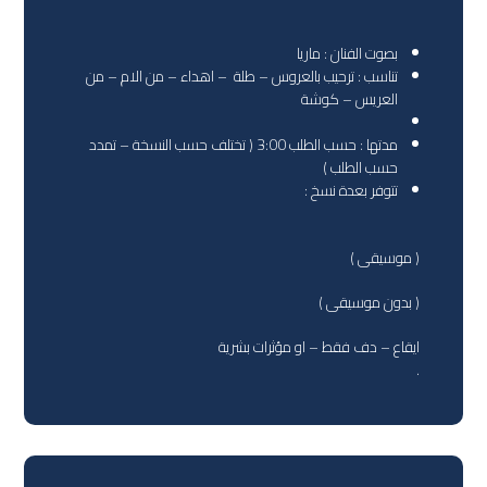
بصوت الفنان : ماريا
تناسب : ترحيب بالعروس – طلة – اهداء – من الام – من
العريس – كوشة
مدتها : حسب الطلب 3:00 ( تختلف حسب النسخة – تمدد
حسب الطلب )
تتوفر بعدة نسخ :
( موسيقى )
( بدون موسيقى )
ايقاع – دف فقط – او مؤثرات بشرية
.