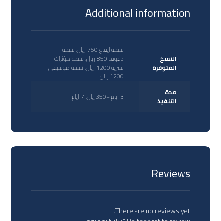
Additional information
نسخة ايقاع 750 ريال, نسخة
النسخ
دفوف 850 ريال, نسخة مؤثرات
المتوفرة
بشرية 1200 ريال, نسخة موسيقى
1200 ريال
مدة
3 ايام +350ريال, 7 ايام
التنفيذ
Reviews
There are no reviews yet.
Be the first to review “هلا يا بعد روحي”