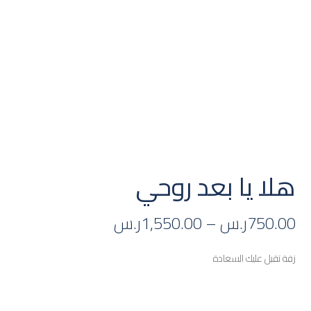
هلا يا بعد روحي
750.00
ر.س
–
1,550.00
ر.س
زفة تقبل عليك السعادة