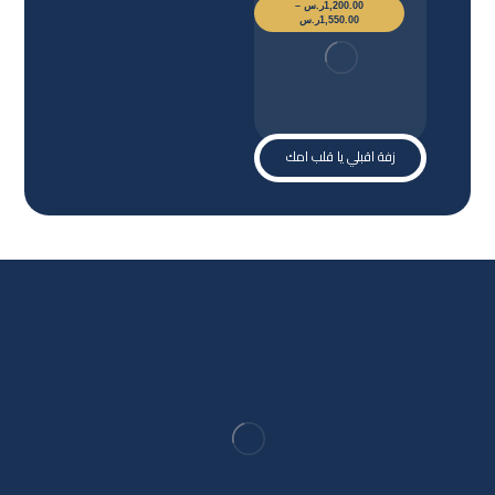
1,200.00
ر.س
–
1,550.00
ر.س
زفة اقبلي يا قلب امك