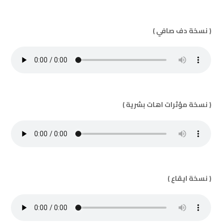
( نسخة دف صافي )
( نسخة مؤثرات اهات بشرية )
( نسخة ايقاع )