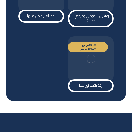
زفة بين شموخي وفرحتي (
زفة الغالية من مثلها
جديد )
650.00
ر.س
–
1,200.00
ر.س
زفة ياقمر نور علينا