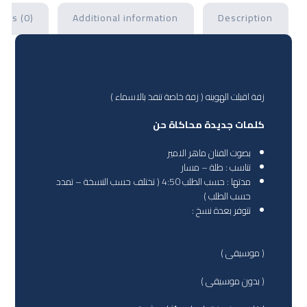
ews (0)
Additional information
Description
زفة اقبلت الهوينه ( زفة خاصة تنفذ بالاسماء )
كلمات جديدة محاكاة حن
بصوت الفنان ماهر الامير
تناسب : طلة – مسار
مدتها : حسب الطلب 4:50 ( تختلف حسب النسخة – تمدد
حسب الطلب )
تتوفر بعدة نسخ :
( موسيقى )
( بدون موسيقى )