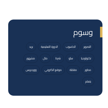
فات والمعزوفات واغاني المناسبات
وسوم
التصوير
الحاسوب
الدورة التعليمية
بريد
تكنولوجيا
سئو
شرط
مال
مشهور
مطور
مقابلة
موقع الكتروني
ووردبريس
يتعلم