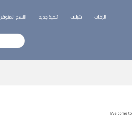
الزفات
شيلات
تنفيذ جديد
النسخ المتوفر
Welcome to W