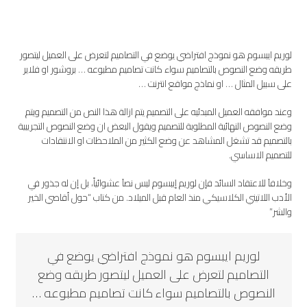
لوريم ايبسوم هو نموذج افتراضي يوضع في التصاميم لتعرض على العميل ليتصور
طريقه وضع النصوص بالتصاميم سواء كانت تصاميم مطبوعه … بروشور او فلاير
على سبيل المثال … او نماذج مواقع انترنت …
وعند موافقه العميل المبدئيه على التصميم يتم ازالة هذا النص من التصميم ويتم
وضع النصوص النهائية المطلوبة للتصميم ويقول البعض ان وضع النصوص التجريبية
بالتصميم قد تشغل المشاهد عن وضع الكثير من الملاحظات او الانتقادات
للتصميم الاساسي.
وخلافاَ للاعتقاد السائد فإن لوريم إيبسوم ليس نصاَ عشوائياً، بل إن له جذور في
الأدب اللاتيني الكلاسيكي منذ العام قبل الميلاد. من كتاب “حول أقاصي الخير
والشر”
لوريم ايبسوم هو نموذج افتراضي يوضع في
التصاميم لتعرض على العميل ليتصور طريقه وضع
النصوص بالتصاميم سواء كانت تصاميم مطبوعه …