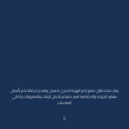
زفات هذه ليلتي نصنع لكم البهجة لذكرى لاتنسى ونقدم خدماتنا لكم بأفضل
معايير الجودة والاحترافية لتميز حفلكم بأجمل الزفات والمعزوفات واغاني
المناسبات