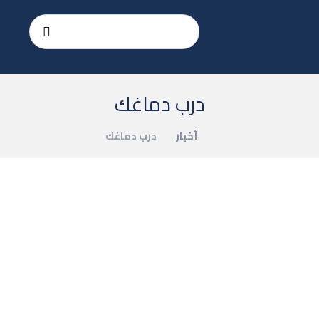
درب دماغك
أخبار
درب دماغك