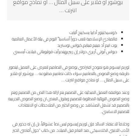
بروشور او فلاير على سبيل المثال … او نماذج مواقع
انترنت …
كونسيكتيتور أدايبا يسكينج أليايت
فالمبادئ الإسلامية تلعب دوراً أساسيا ً اليوم في بيئة الأعمال العالمية
يوت انيم أد مينيم فينايم,كيواس نوستريد
ديواس أيوتي أريري دولار إن ريبريهينديرأيت فوليوبتاتي فيلايت أيسسي
لوريم ايبسوم هو نموذج افتراضي يوضع في التصاميم لتعرض على العميل ليتصور
طريقه وضع النصوص بالتصاميم سواء كانت تصاميم مطبوعه … بروشور او فلاير
على سبيل المثال … او نماذج مواقع انترنت …
وعند موافقه العميل المبدئيه على التصميم يتم ازالة هذا النص من التصميم ويتم
وضع النصوص النهائية المطلوبة للتصميم ويقول البعض ان وضع النصوص التجريبية
بالتصميم قد تشغل المشاهد عن وضع الكثير من الملاحظات او الانتقادات
للتصميم الاساسي.
وخلافاَ للاعتقاد السائد فإن لوريم إيبسوم ليس نصاَ عشوائياً، بل إن له جذور في
الأدب اللاتيني الكلاسيكي منذ العام قبل الميلاد. من كتاب “حول أقاصي الخير