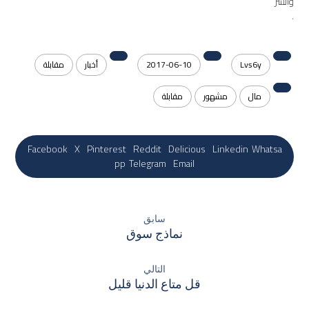
والشر”
.
Lvs6y
2017-06-10
أخبار
مقابلة
مال
مشهور
مقابلة
Facebook
X
Pinterest
Reddit
Delicious
Linkedin
Whatsa
pp
Telegram
Email
سابق
نماذج سوق
التالي
قل متاع الدنيا قليل