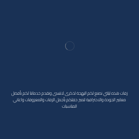
زفات هذه ليلتي نصنع لكم البهجة لذكرى لاتنسى ونقدم خدماتنا لكم بأفضل
معايير الجودة والاحترافية لتميز حفلكم بأجمل الزفات والمعزوفات واغاني
المناسبات