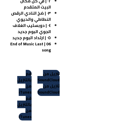
٠٢ | في كل مكان
البيت المتقدم
٠٣ | ضخ النادي
الرقص
النطاطي والحيوي
٠٤ | دوبستيب الغلاف
الجوي
البوم جديد
٠٥ | ارتداد
البوم جديد
Last
06 | End of Music
song
تنزيل من
قم
SoundCloud
بالتنزيل
تنزيل من
من
iTunes
SoundCloud
قم
بالتنزيل
من
iTunes