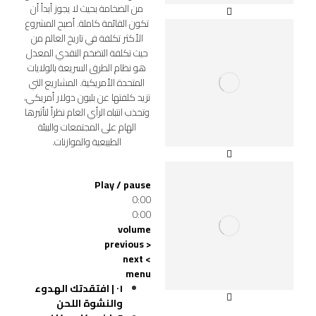
من الضخامة بحيث لا يجوز أبداً أن
تكون القائمة كاملة. أصبح المشروع
الأكثر تكلفة في تاريخ العالم من
حيث تكلفة التضخم النقدي المعدل
هو نظام الطرق السريعة بالولايات
المتحدة الأمريكية. المشاريع التي
تزيد كلفتها عن بليون دولار أمريكي،
وتجذب انتباه الرأي العام نظراً لتأثيرها
الهام على المجتمعات والبيئة
الطبيعية والموازنات.
Play / pause
0:00
0:00
volume
< previous
> next
menu
٠١ | افتقدتك
الهدوء
والنشوة اللحن